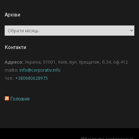
Архіви
Архіви
Контакти
Адреса:
Україна, 01001, Київ, вул. Хрещатик, б.34, оф.412
mailto:
info@corporativ.info
тел.:
+380680628975
Головне