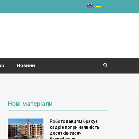
во
Новини
Нові матеріали
Роботодавцям бракує
кадрів попри наявність
десятків тисяч