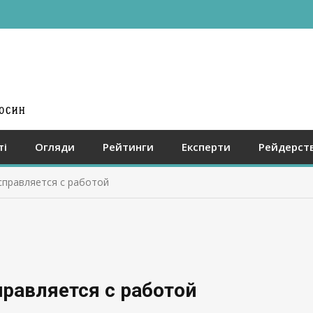
ті
Огляди
Рейтинги
Експерти
Рейдерст
справляется с работой
равляется с работой