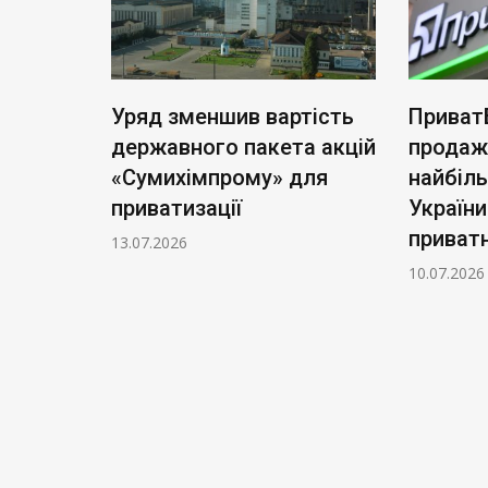
ь нові
Уряд зменшив вартість
Приват
: тариф
державного пакета акцій
продаж
чі
«Сумихімпрому» для
найбіл
приватизації
України
приватн
13.07.2026
10.07.2026