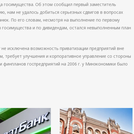
а госимущества. Об этом сообщил первый заместитель
ю, нам не удалось добиться серьезных сдвигов в вопросах
анюк. По его словам, несмотря на выполнение по первому
 госимущества и по дивидендам, остался невыполненным план
 не исключена возможность приватизации предприятий вне
ам, требует улучшения и корпоративное управление со стороны
и финпланов госпредприятий на 2006 г. у Минэкономики было