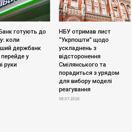
Банк готують до
НБУ отримав лист
у: коли
“Укрпошти” щодо
ьший держбанк
ускладнень з
 перейде у
відсторонення
і руки
Смілянського та
порадиться з урядом
для вибору моделі
реагування
08.07.2026