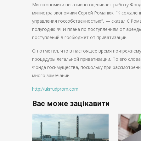
Минэкономики негативно оценивает работу Фонд
министра экономики Сергей Романюк. “К сожалени
управления госсобственностью”, — сказал С.Ром
полугодию ФГИ плана по поступлениям от аренды
поступлений в госбюджет от приватизации.
Он отметил, что в настоящее время по-прежнему
процедуры легальной приватизации. По его слов
Фонда госимущества, поскольку при рассмотрени
много замечаний.
http://ukrrudprom.com
Вас може зацікавити