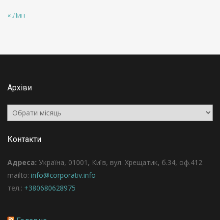
« Лип
Архіви
Архіви
Контакти
Адреса:
Україна, 01001, Київ, вул. Хрещатик, б.34, оф.412
mailto:
info@corporativ.info
тел.:
+380680628975