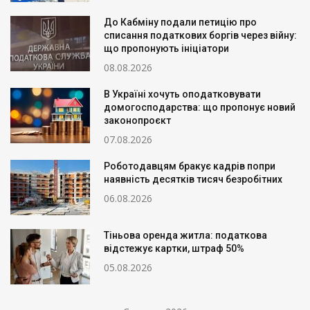
До Кабміну подали петицію про
списання податкових боргів через війну:
що пропонують ініціатори
08.08.2026
В Україні хочуть оподатковувати
домогосподарства: що пропонує новий
законопроєкт
07.08.2026
Роботодавцям бракує кадрів попри
наявність десятків тисяч безробітних
06.08.2026
Тіньова оренда житла: податкова
відстежує картки, штраф 50%
05.08.2026