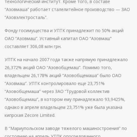
технологический институт. Кроме того, в составе
“Азовмаша” работает сталелитейное производство — ЗАО
“Азовэлектросталь”.
Фонду госимущества и УПТК принадлежит по 50% акций
ОАО “Азовмаш”. Уставный капитал ОАО “Азовмаш”
составляет 306,08 млн грн.
УПТК на начало 2007 года также напрямую принадлежало
26,372% акций ОАО “Азовобщемаш”. Помимо того,
владельцем 26,178% акций “Азовобщемаша” было ОАО
“Азовмаш”. УПТК контролировало еще 23,751%
“Азовобщемаша” через ЗАО “Трудовой коллектив
“Азовобщемаш”, в котором ему принадлежало 93,9425%,
однако в апреле владельцем 23,751% уже была указана
кипрская Zecore Limited.
В “Мариупольском заводе тяжелого машиностроения” по
состоянию на апрель УТПК опосредованного