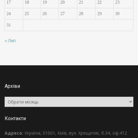
17
18
19
20
21
22
23
24
25
26
27
28
29
30
31
« Лип
Архіви
Архіви
Контакти
Адреса:
Україна, 01001, Київ, вул. Хрещатик, б.34, оф.412