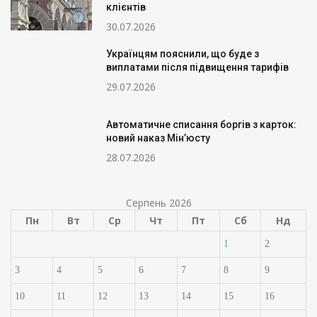
клієнтів
30.07.2026
Українцям пояснили, що буде з
виплатами після підвищення тарифів
29.07.2026
Автоматичне списання боргів з карток:
новий наказ Мін’юсту
28.07.2026
Серпень 2026
Пн
Вт
Ср
Чт
Пт
Сб
Нд
1
2
3
4
5
6
7
8
9
10
11
12
13
14
15
16