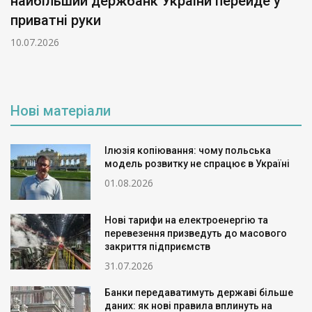
найбільший держбанк України перейде у
приватні руки
10.07.2026
Нові матеріали
Ілюзія копіювання: чому польська
модель розвитку не спрацює в Україні
01.08.2026
Нові тарифи на електроенергію та
перевезення призведуть до масового
закриття підприємств
31.07.2026
Банки передаватимуть державі більше
даних: як нові правила вплинуть на