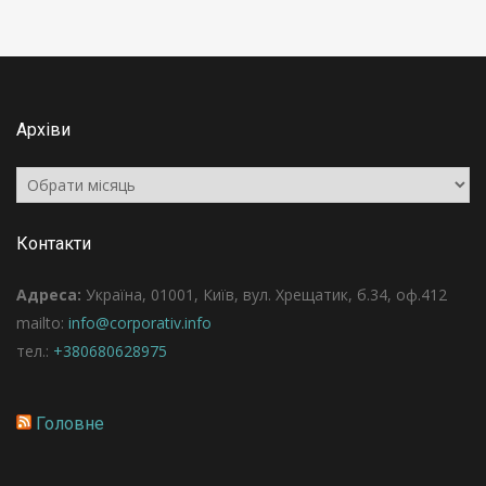
Архіви
Архіви
Контакти
Адреса:
Україна, 01001, Київ, вул. Хрещатик, б.34, оф.412
mailto:
info@corporativ.info
тел.:
+380680628975
Головне