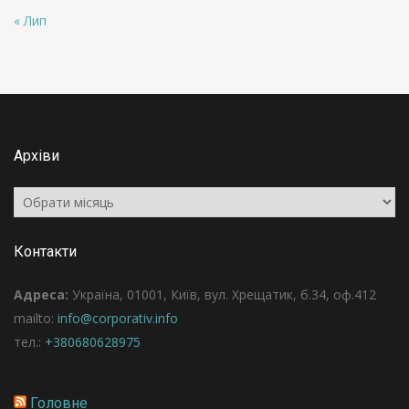
« Лип
Архіви
Архіви
Контакти
Адреса:
Україна, 01001, Київ, вул. Хрещатик, б.34, оф.412
mailto:
info@corporativ.info
тел.:
+380680628975
Головне