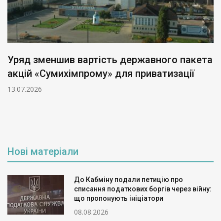
Уряд зменшив вартість державного пакета
акцій «Сумихімпрому» для приватизації
13.07.2026
Нові матеріали
До Кабміну подали петицію про
списання податкових боргів через війну:
що пропонують ініціатори
08.08.2026