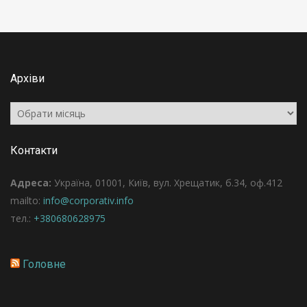
Архіви
Архіви
Контакти
Адреса:
Україна, 01001, Київ, вул. Хрещатик, б.34, оф.412
mailto:
info@corporativ.info
тел.:
+380680628975
Головне