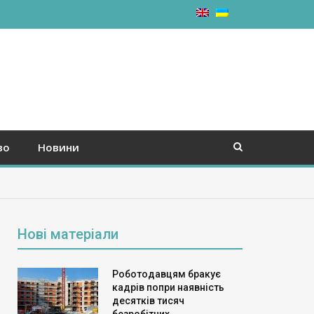
во
Новини
Нові матеріали
Роботодавцям бракує
кадрів попри наявність
десятків тисяч