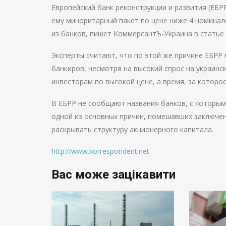
Европейский банк реконструкции и развития (ЕБР
ему миноритарный пакет по цене ниже 4 номинало
из банков, пишет КоммерсантЪ-Украина в статье 
Эксперты считают, что по этой же причине ЕБРР 
банкиров, несмотря на высокий спрос на украинск
инвесторам по высокой цене, а время, за которо
В ЕБРР не сообщают названия банков, с которым
одной из основных причин, помешавших заключен
раскрывать структуру акционерного капитала.
http://www.korrespondent.net
Вас може зацікавити