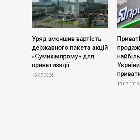
ь нові
Уряд зменшив вартість
Приват
: тариф
державного пакета акцій
продаж
чі
«Сумихімпрому» для
найбіл
приватизації
України
приватн
13.07.2026
10.07.2026