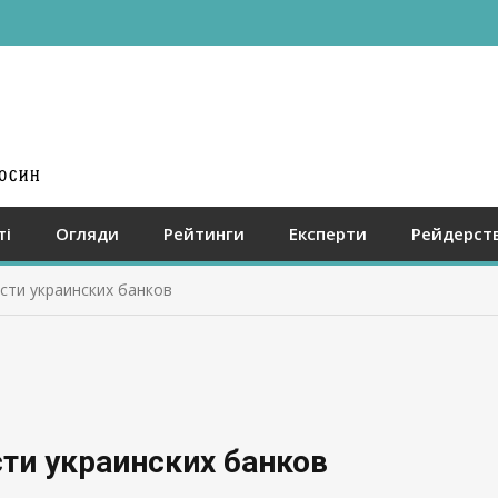
ті
Огляди
Рейтинги
Експерти
Рейдерст
сти украинских банков
ти украинских банков