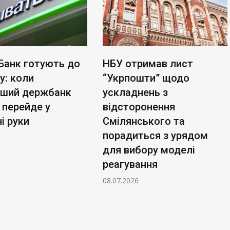
Банк готують до
НБУ отримав лист
у: коли
“Укрпошти” щодо
ьший держбанк
ускладнень з
 перейде у
відсторонення
і руки
Смілянського та
порадиться з урядом
для вибору моделі
реагування
08.07.2026