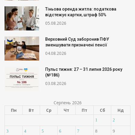
Тіньова оренда житла: податкова
відстежує картки, штраф 50%
05.08.2026
Верховний Суд заборонив ПФУ
зменшувати призначені пенсії
04.08.2026
Пульс тижня: 27 – 31 липня 2026 року
(№186)
03.08.2026
Серпень 2026
Пн
Вт
Ср
Чт
Пт
Сб
Нд
1
2
3
4
5
6
7
8
9