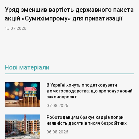
Уряд зменшив вартість державного пакета
акцій «Сумихімпрому» для приватизації
13.07.2026
Нові матеріали
В Україні хочуть оподатковувати
домогосподарства: що пропонує новий
законопроєкт
07.08.2026
Роботодавцям бракує кадрів попри
наявність десятків тисяч безробітних
06.08.2026