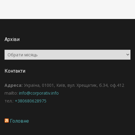
Архіви
Архіви
Контакти
Адреса:
Україна, 01001, Київ, вул. Хрещатик, б.34, оф.412
mailto:
info@corporativ.info
тел.:
+380680628975
Головне