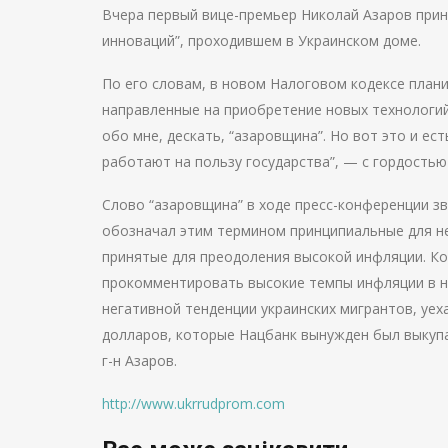
Вчера первый вице-премьер Николай Азаров прин
инноваций”, проходившем в Украинском доме.
По его словам, в новом Налоговом кодексе плани
направленные на приобретение новых технологий
обо мне, дескать, “азаровщина”. Но вот это и ест
работают на пользу государства”, — с гордость
Слово “азаровщина” в ходе пресс-конференции зв
обозначал этим термином принципиальные для не
принятые для преодоления высокой инфляции. Ко
прокомментировать высокие темпы инфляции в н
негативной тенденции украинских мигрантов, уеха
долларов, которые Нацбанк вынужден был выкупа
г-н Азаров.
http://www.ukrrudprom.com