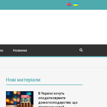
во
Новини
Нові матеріали
В Україні хочуть
оподатковувати
домогосподарства: що