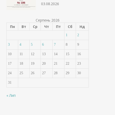
03.08.2026
Серпень 2026
Пн
Вт
Ср
Чт
Пт
Сб
Нд
1
2
3
4
5
6
7
8
9
10
11
12
13
14
15
16
Банки посилюють
Українцям готу
17
18
19
20
21
22
23
контроль: кому уріжуть
платіжки за во
ліміти на перекази вже з
може зрости ут
24
25
26
27
28
29
30
серпня
02.08.2026
31
02.07.2026
« Лип