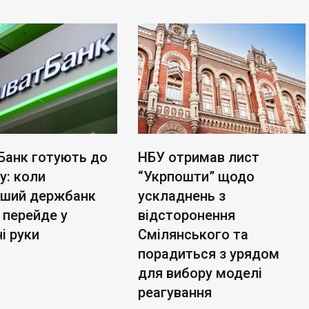
Банк готують до
НБУ отримав лист
у: коли
“Укрпошти” щодо
ьший держбанк
ускладнень з
 перейде у
відсторонення
і руки
Смілянського та
порадиться з урядом
для вибору моделі
реагування