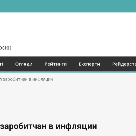
ті
Огляди
Рейтинги
Експерти
Рейдерст
л заробитчан в инфляции
 заробитчан в инфляции