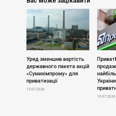
Вас може зацікавити
ь нові
Уряд зменшив вартість
Приват
: тариф
державного пакета акцій
продаж
чі
«Сумихімпрому» для
найбіл
приватизації
України
приватн
13.07.2026
10.07.2026