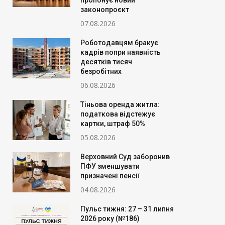
пропонує новий
законопроєкт
07.08.2026
Роботодавцям бракує
кадрів попри наявність
десятків тисяч
безробітних
06.08.2026
Тіньова оренда житла:
податкова відстежує
картки, штраф 50%
05.08.2026
Верховний Суд заборонив
ПФУ зменшувати
призначені пенсії
04.08.2026
Пульс тижня: 27 – 31 липня
2026 року (№186)