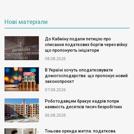
Нові матеріали
До Кабміну подали петицію про
списання податкових боргів через війну:
що пропонують ініціатори
08.08.2026
В Україні хочуть оподатковувати
домогосподарства: що пропонує новий
законопроєкт
07.08.2026
Роботодавцям бракує кадрів попри
наявність десятків тисяч безробітних
06.08.2026
Тіньова оренда житла: податкова