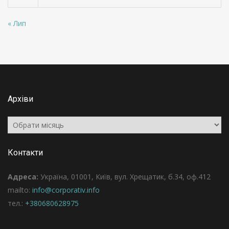
« Лип
Архіви
Архіви
Контакти
Адреса:
Україна, 01001, Київ, вул. Хрещатик, б.34, оф.412
mailto:
info@corporativ.info
тел.:
+380680628975