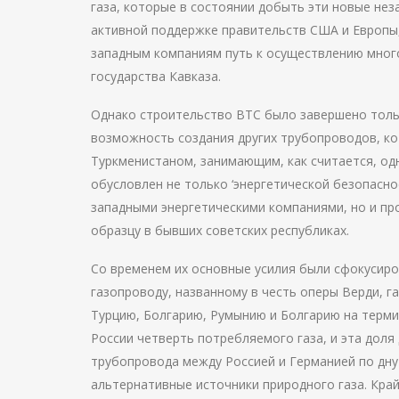
газа, которые в состоянии добыть эти новые нез
активной поддержке правительств США и Европы,
западным компаниям путь к осуществлению мног
государства Кавказа.
Однако строительство ВТС было завершено тольк
возможность создания других трубопроводов, ко
Туркменистаном, занимающим, как считается, одн
обусловлен не только ‘энергетической безопасн
западными энергетическими компаниями, но и п
образцу в бывших советских республиках.
Со временем их основные усилия были сфокусиров
газопроводу, названному в честь оперы Верди, г
Турцию, Болгарию, Румынию и Болгарию на терми
России четверть потребляемого газа, и эта доля
трубопровода между Россией и Германией по дну
альтернативные источники природного газа. Кра