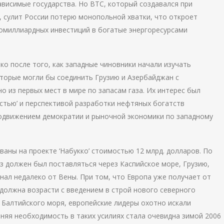
ависимые государства. Но BTC, который создавался при
 сулит России потерю монопольной хватки, что откроет
омиллиардных инвестиций в богатые энергоресурсами
о после того, как западные чиновники начали изучать
торые могли бы соединить Грузию и Азербайджан с
о из первых мест в мире по запасам газа. Их интерес был
остью’ и перспективой разработки нефтяных богатств
родвижением демократии и рыночной экономики по западному
аны на проекте ‘Набукко’ стоимостью 12 млрд. долларов. По
аз должен был поставляться через Каспийское море, Грузию,
нал недалеко от Вены. При том, что Европа уже получает от
 должна возрасти с введением в строй нового северного
 Балтийского моря, европейские лидеры охотно искали
йняя необходимость в таких усилиях стала очевидна зимой
2006