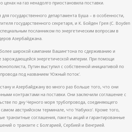
й о ценах на газ ненадолго приостановила поставки.
и для государственного департамента Буша – в особенности,
ителя государственного секретаря, и К. Бойден Грея (C. Boyden
о специальным посланником по энергетическим вопросам в
деров Азербайджана.
ю более широкой кампании Вашингтона по сдерживанию и
ее зарождающейся энергетической империи. При помощи
 монополиста, Путин выступил с собственной инициативой по
опровода под названием ‘Южный поток’.
стану и Азербайджану во много раз больше того, что они
чными контрактами на поставки. Они заключили соглашение с
ьстве по дну Черного моря трубопровода, соединяющего
самом австрийском терминале, что ‘Набукко’. Кроме того,
ые транзитные соглашения, пакеты акций и гарантированные
шений о транзите с Болгарией, Сербией и Венгрией.