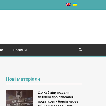
во
Новини
Нові матеріали
До Кабміну подали
петицію про списання
податкових боргів через