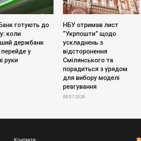
Банк готують до
НБУ отримав лист
у: коли
“Укрпошти” щодо
ьший держбанк
ускладнень з
 перейде у
відсторонення
і руки
Смілянського та
порадиться з урядом
для вибору моделі
реагування
08.07.2026
Контакти