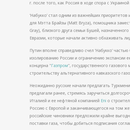
г
. после того, как Россия в ходе спора с Украино
‘Набукко’ стал одним из важнейших приоритетов 
для Мэтта Брайзы (Matt Bryza), помощника замест
Gray), близкого друга семьи Бушей, назначенног
Евразии, которые начали активно обхаживать ли
Путин вполне справедливо счел ‘Набукко’ часть
изолированию России и ограничению экспансии 
концерна "
Газпром
", государственного газового
строительству альтернативного кавказского газ
Неожиданно русские начали предлагать Туркмени
предлагали ранее, стремясь заручиться долгосро
Италией и ее нефтяной компанией
Eni
о строител
Россию с Европой и заканчивающегося на том же 
российские чиновники предложили крайне выгодн
поставки газа, чтобы добиться подписания согла