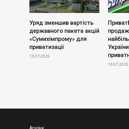
ь нові
Уряд зменшив вартість
Приват
: тариф
державного пакета акцій
продаж
чі
«Сумихімпрому» для
найбіл
приватизації
України
приватн
13.07.2026
10.07.2026
Архіви