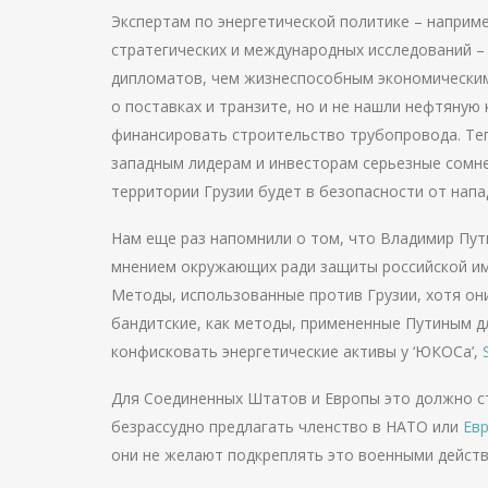
Экспертам по энергетической политике – наприме
стратегических и международных исследований – 
дипломатов, чем жизнеспособным экономическим 
о поставках и транзите, но и не нашли нефтяную
финансировать строительство трубопровода. Теп
западным лидерам и инвесторам серьезные сомне
территории Грузии будет в безопасности от напа
Нам еще раз напомнили о том, что Владимир Пут
мнением окружающих ради защиты российской имп
Методы, использованные против Грузии, хотя он
бандитские, как методы, примененные Путиным д
конфисковать энергетические активы у ‘ЮКОСа’,
Для Соединенных Штатов и Европы это должно с
безрассудно предлагать членство в НАТО или
Ев
они не желают подкреплять это военными действ