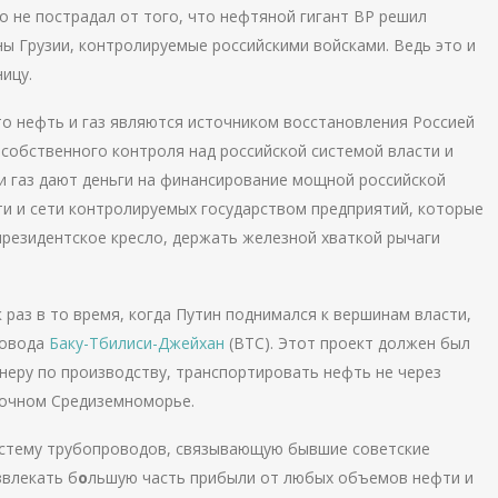
о не пострадал от того, что нефтяной гигант ВР решил
ы Грузии, контролируемые российскими войсками. Ведь это и
ицу.
то нефть и газ являются источником восстановления Россией
 собственного контроля над российской системой власти и
и газ дают деньги на финансирование мощной российской
ти и сети контролируемых государством предприятий, которые
резидентское кресло, держать железной хваткой рычаги
ак раз в то время, когда Путин поднимался к вершинам власти,
ровода
Баку-Тбилиси-Джейхан
(BTC). Этот проект должен был
неру по производству, транспортировать нефть не через
сточном Средиземноморье.
истему трубопроводов, связывающую бывшие советские
звлекать б
о
льшую часть прибыли от любых объемов нефти и