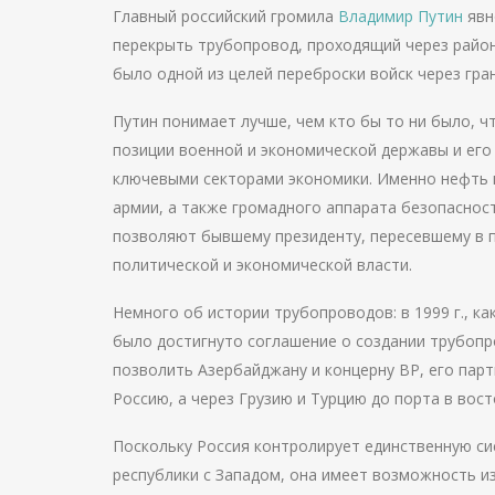
Главный российский громила
Владимир Путин
явн
перекрыть трубопровод, проходящий через район
было одной из целей переброски войск через гран
Путин понимает лучше, чем кто бы то ни было, ч
позиции военной и экономической державы и его
ключевыми секторами экономики. Именно нефть 
армии, а также громадного аппарата безопаснос
позволяют бывшему президенту, пересевшему в п
политической и экономической власти.
Немного об истории трубопроводов: в
1999 г
., к
было достигнуто соглашение о создании трубоп
позволить Азербайджану и концерну ВР, его парт
Россию, а через Грузию и Турцию до порта в во
Поскольку Россия контролирует единственную с
республики с Западом, она имеет возможность и