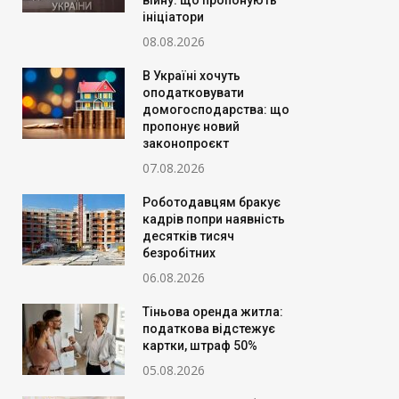
війну: що пропонують
ініціатори
08.08.2026
В Україні хочуть
оподатковувати
домогосподарства: що
пропонує новий
законопроєкт
07.08.2026
Роботодавцям бракує
кадрів попри наявність
десятків тисяч
безробітних
06.08.2026
Тіньова оренда житла:
податкова відстежує
картки, штраф 50%
05.08.2026