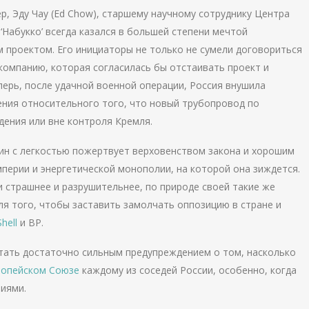
р, Эду Чау (Ed Chow), старшему научному сотруднику Центра
‘Набукко’ всегда казался в большей степени мечтой
проектом. Его инициаторы не только не сумели договориться
 компанию, которая согласилась бы отстаивать проект и
ерь, после удачной военной операции, Россия внушила
ния относительного того, что новый трубопровод по
дения или вне контроля Кремля.
ин с легкостью пожертвует верховенством закона и хорошим
ерии и энергетической монополии, на которой она зиждется.
и страшнее и разрушительнее, по природе своей такие же
ля того, чтобы заставить замолчать оппозицию в стране и
Shell
и ВР.
тать достаточно сильным предупреждением о том, насколько
ропейском Союзе
каждому из соседей России, особенно, когда
иями.