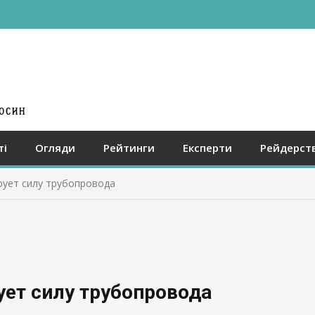
ті
Огляди
Рейтинги
Експерти
Рейдерст
рует силу трубопровода
ует силу трубопровода