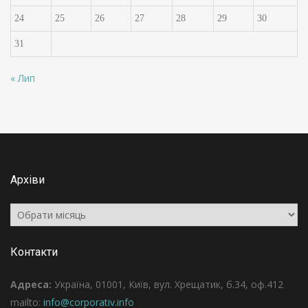
24
25
26
27
28
29
30
31
« Лип
Архіви
Архіви
Контакти
Адреса:
Україна, 01001, Київ, вул. Хрещатик, б.34, оф.412
mailto:
info@corporativ.info