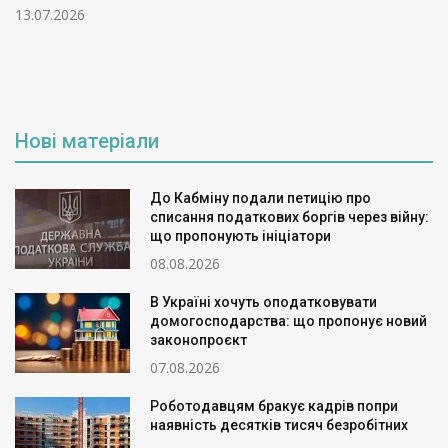
13.07.2026
Нові матеріали
До Кабміну подали петицію про
списання податкових боргів через війну:
що пропонують ініціатори
08.08.2026
В Україні хочуть оподатковувати
домогосподарства: що пропонує новий
законопроєкт
07.08.2026
Роботодавцям бракує кадрів попри
наявність десятків тисяч безробітних