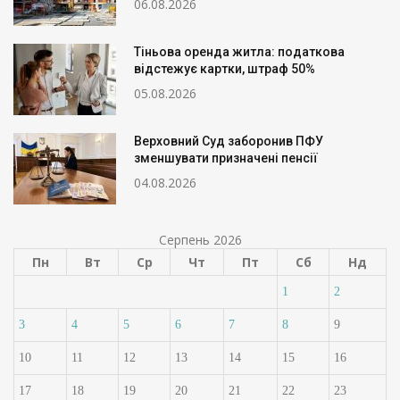
06.08.2026
Тіньова оренда житла: податкова
відстежує картки, штраф 50%
05.08.2026
Верховний Суд заборонив ПФУ
зменшувати призначені пенсії
04.08.2026
Серпень 2026
Пн
Вт
Ср
Чт
Пт
Сб
Нд
1
2
3
4
5
6
7
8
9
10
11
12
13
14
15
16
17
18
19
20
21
22
23