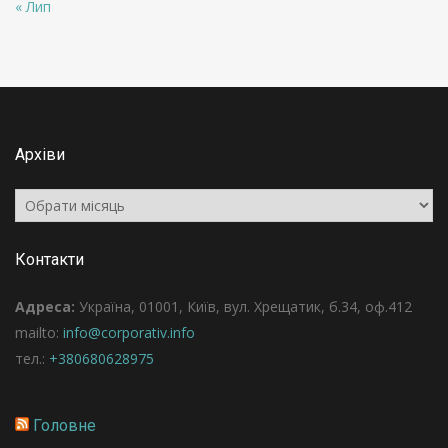
« Лип
Архіви
Архіви
Контакти
Адреса:
Україна, 01001, Київ, вул. Хрещатик, б.34, оф.412
mailto:
info@corporativ.info
тел.:
+380680628975
Головне