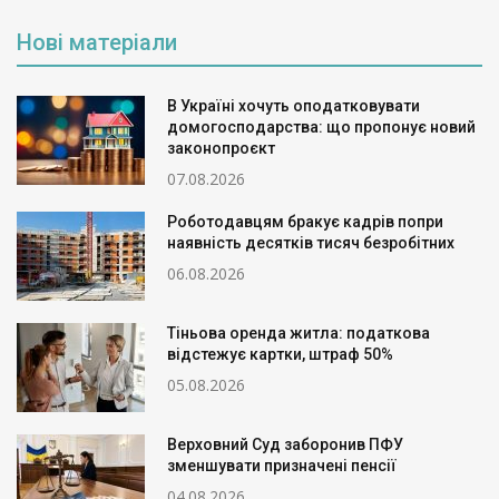
Нові матеріали
В Україні хочуть оподатковувати
домогосподарства: що пропонує новий
законопроєкт
07.08.2026
Роботодавцям бракує кадрів попри
наявність десятків тисяч безробітних
06.08.2026
Тіньова оренда житла: податкова
відстежує картки, штраф 50%
05.08.2026
Верховний Суд заборонив ПФУ
зменшувати призначені пенсії
04.08.2026