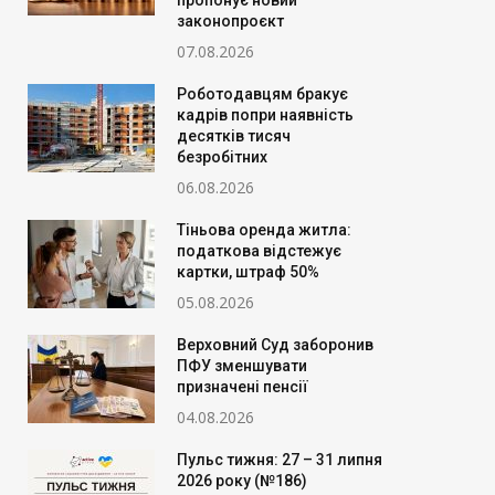
пропонує новий
законопроєкт
07.08.2026
Роботодавцям бракує
кадрів попри наявність
десятків тисяч
безробітних
06.08.2026
Тіньова оренда житла:
податкова відстежує
картки, штраф 50%
05.08.2026
Верховний Суд заборонив
ПФУ зменшувати
призначені пенсії
04.08.2026
Пульс тижня: 27 – 31 липня
2026 року (№186)