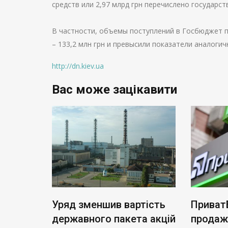
средств или 2,97 млрд грн перечислено государс
В частности, объемы поступлений в Госбюджет по
– 133,2 млн грн и превысили показатели аналоги
http://dn.kiev.ua
Вас може зацікавити
ь нові
Уряд зменшив вартість
Приват
: тариф
державного пакета акцій
продаж