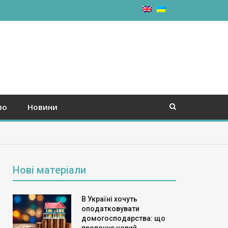
во
Новини
Нові матеріали
В Україні хочуть
оподатковувати
домогосподарства: що