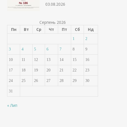
03.08.2026
Серпень 2026
Пн
Вт
Ср
Чт
Пт
Сб
Нд
1
2
3
4
5
6
7
8
9
10
11
12
13
14
15
16
17
18
19
20
21
22
23
24
25
26
27
28
29
30
31
« Лип
Банки посилюють
Українцям готу
контроль: кому уріжуть
платіжки за во