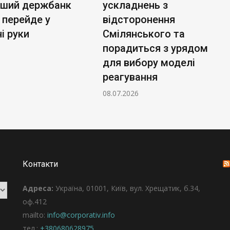
ьший держбанк
ускладнень з
 перейде у
відсторонення
і руки
Смілянського та
порадиться з урядом
для вибору моделі
реагування
08.07.2026
Контакти
Адреса:
Україна, 01001, Київ, вул. Хрещатик, б.34,
оф.412
mailto:
info@corporativ.info
тел.:
+380680628975