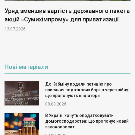
Уряд зменшив вартість державного пакета
акцій «Сумихімпрому» для приватизації
13.07.2026
Нові матеріали
До Кабміну подали петицію про
списання податкових боргів через війну:
що пропонують ініціатори
08.08.2026
В Україні хочуть оподатковувати
домогосподарства: що пропонує новий
законопроєкт