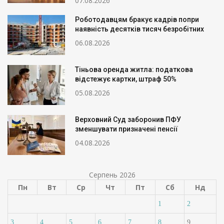
07.08.2026
Роботодавцям бракує кадрів попри
наявність десятків тисяч безробітних
06.08.2026
Тіньова оренда житла: податкова
відстежує картки, штраф 50%
05.08.2026
Верховний Суд заборонив ПФУ
зменшувати призначені пенсії
04.08.2026
Серпень 2026
Пн
Вт
Ср
Чт
Пт
Сб
Нд
1
2
3
4
5
6
7
8
9