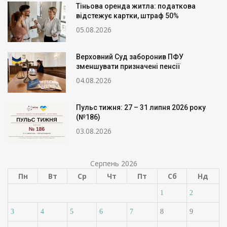
Тіньова оренда житла: податкова
відстежує картки, штраф 50%
05.08.2026
Верховний Суд заборонив ПФУ
зменшувати призначені пенсії
04.08.2026
Пульс тижня: 27 – 31 липня 2026 року
(№186)
03.08.2026
Серпень 2026
Пн
Вт
Ср
Чт
Пт
Сб
Нд
1
2
3
4
5
6
7
8
9