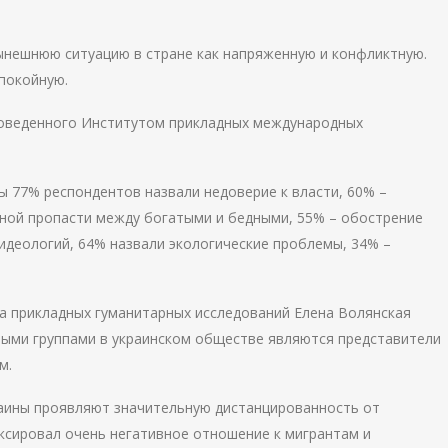
ынешнюю ситуацию в стране как напряженную и конфликтную.
спокойную.
роведенного Институтом прикладных международных
ы 77% респондентов назвали недоверие к власти, 60% –
ьной пропасти между богатыми и бедными, 55% – обострение
деологий, 64% назвали экологические проблемы, 34% –
а прикладных гуманитарных исследований Елена Волянская
ными группами в украинском обществе являются представители
м.
раины проявляют значительную дистанцированность от
ксировал очень негативное отношение к мигрантам и