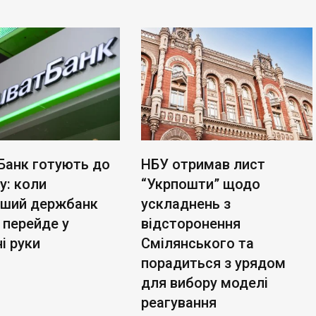
Банк готують до
НБУ отримав лист
у: коли
“Укрпошти” щодо
ьший держбанк
ускладнень з
 перейде у
відсторонення
і руки
Смілянського та
порадиться з урядом
для вибору моделі
реагування