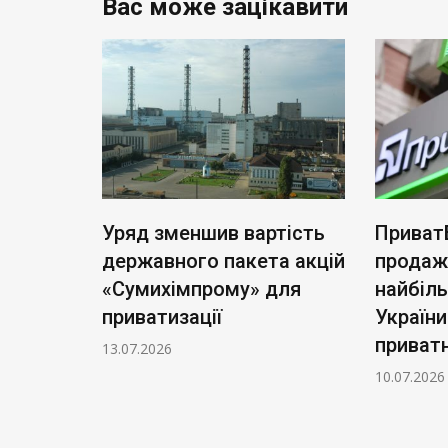
Вас може зацікавити
ь нові
Уряд зменшив вартість
Приват
: тариф
державного пакета акцій
продаж
чі
«Сумихімпрому» для
найбіл
приватизації
України
приватн
13.07.2026
10.07.2026