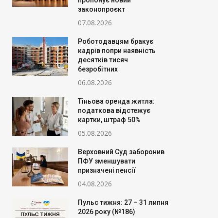
пропонує новий
законопроєкт
07.08.2026
Роботодавцям бракує
кадрів попри наявність
десятків тисяч
безробітних
06.08.2026
Тіньова оренда житла:
податкова відстежує
картки, штраф 50%
05.08.2026
Верховний Суд заборонив
ПФУ зменшувати
призначені пенсії
04.08.2026
Пульс тижня: 27 – 31 липня
2026 року (№186)