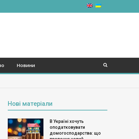
во
Новини
Нові матеріали
В Україні хочуть
оподатковувати
домогосподарства: що