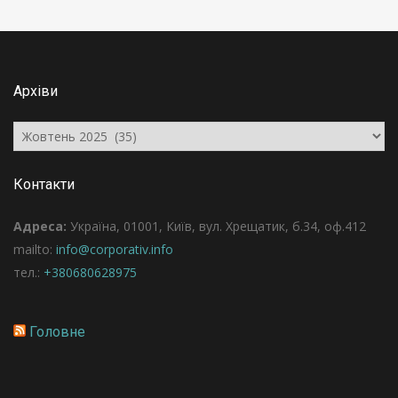
Архіви
Архіви
Контакти
Адреса:
Україна, 01001, Київ, вул. Хрещатик, б.34, оф.412
mailto:
info@corporativ.info
тел.:
+380680628975
Головне