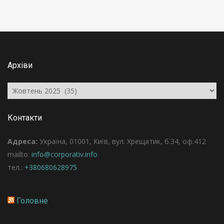
Архіви
Архіви
Контакти
Адреса:
Україна, 01001, Київ, вул. Хрещатик, б.34, оф.412
mailto:
info@corporativ.info
тел.:
+380680628975
Головне