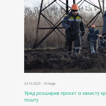
24.10.2025
-
Огляди
Уряд розширив проєкт із захисту кр
пошту