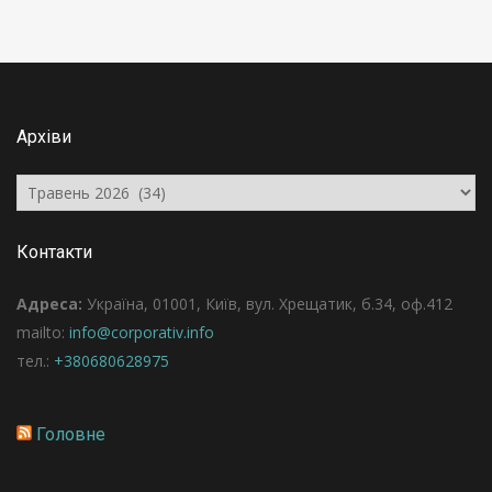
Архіви
Архіви
Контакти
Адреса:
Україна, 01001, Київ, вул. Хрещатик, б.34, оф.412
mailto:
info@corporativ.info
тел.:
+380680628975
Головне