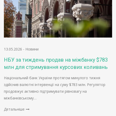
13.05.2026
-
Новини
НБУ за тиждень продав на міжбанку $783
млн для стримування курсових коливань
Національний банк України протягом минулого тижня
здійснив валютні інтервенції на суму $783 млн. Регулятор
продовжує активно підтримувати рівновагу на
міжбанківському…
Детальніше