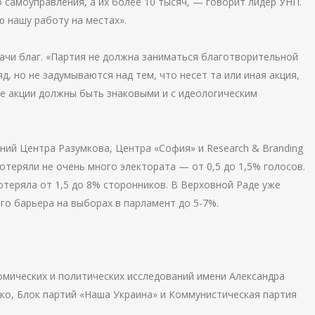
 самоуправления, а их более 10 тысяч, — говорит лидер УНП.
 нашу работу на местах».
ачи благ. «Партия не должна заниматься благотворительной
, но не задумываются над тем, что несет та или иная акция,
е акции должны быть знаковыми и с идеологическим
ний Центра Разумкова, Центра «София» и Research & Branding
отеряли не очень много электората — от 0,5 до 1,5% голосов.
потеряла от 1,5 до 8% сторонников. В Верховной Раде уже
го барьера на выборах в парламент до 5-7%.
омических и политических исследований имени Александра
о, Блок партий «Наша Украина» и Коммунистическая партия