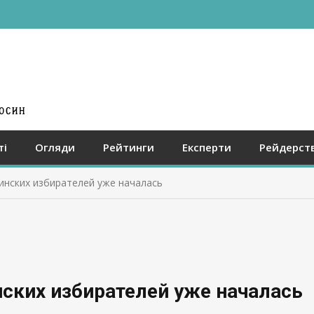
ті
Огляди
Рейтинги
Експерти
Рейдерст
инских избирателей уже началась
нских избирателей уже началась