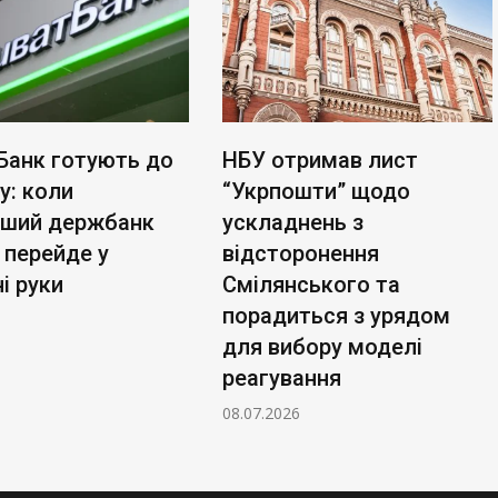
Банк готують до
НБУ отримав лист
у: коли
“Укрпошти” щодо
ьший держбанк
ускладнень з
 перейде у
відсторонення
і руки
Смілянського та
порадиться з урядом
для вибору моделі
реагування
08.07.2026