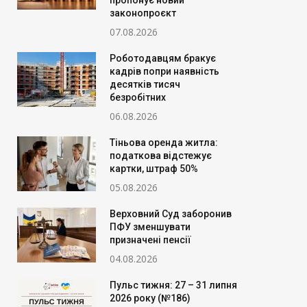
пропонує новий
законопроєкт
07.08.2026
Роботодавцям бракує
кадрів попри наявність
десятків тисяч
безробітних
06.08.2026
Тіньова оренда житла:
податкова відстежує
картки, штраф 50%
05.08.2026
Верховний Суд заборонив
ПФУ зменшувати
призначені пенсії
04.08.2026
Пульс тижня: 27 – 31 липня
2026 року (№186)