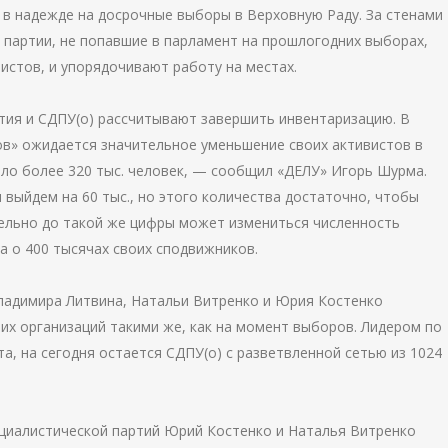
в надежде на досрочные выборы в Верховную Раду. За стенами
партии, не попавшие в парламент на прошлогодних выборах,
истов, и упорядочивают работу на местах.
тия и СДПУ(о) рассчитывают завершить инвентаризацию. В
ков» ожидается значительное уменьшение своих активистов в
ыло более 320 тыс. человек, — сообщил «ДЕЛУ» Игорь Шурма.
выйдем на 60 тыс., но этого количества достаточно, чтобы
ельно до такой же цифры может измениться численность
а о 400 тысячах своих сподвижников.
Владимира Литвина, Натальи Витренко и Юрия Костенко
их организаций такими же, как на момент выборов. Лидером по
а, на сегодня остается СДПУ(о) с разветвленной сетью из 1024
оциалистической партий Юрий Костенко и Наталья Витренко