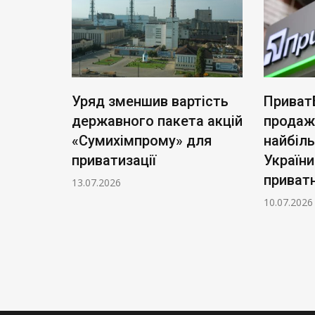
ь нові
Уряд зменшив вартість
Приват
: тариф
державного пакета акцій
продаж
чі
«Сумихімпрому» для
найбіл
приватизації
України
приватн
13.07.2026
10.07.2026