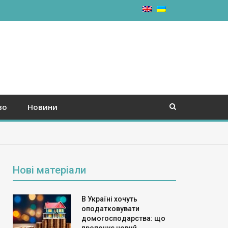
во
Новини
Нові матеріали
В Україні хочуть
оподатковувати
домогосподарства: що