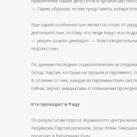
привлечение наших депутатов в органах местного
— Таким образом, хотим представить избирателю
Еще одной особенностью является отказ от разд
деятельностью, потому что люди берут все подряд
— уверен социал-демократ. — Благотворительны
подтекстом».
По данным последних социологических исследова
Group, партии, которые не прошли в парламент, п
В отличие от них, каждая из парламентских сил 
сейчас звучат инициативы о повышении проходно
Кто проходит в Раду
По результатам опроса Украинского центра экон
Разумкова Партия регионов, Блок Юлии Тимошенк
проходят в Верховную Раду.