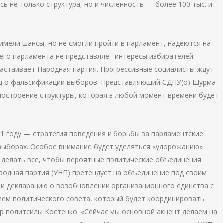
сь не только структура, но и численность — более 100 тыс. и
имели шансы, но не смогли пройти в парламент, надеются на
го парламента не представляет интересы избирателей.
настаивает Народная партия. Прогрессивные социалисты ждут
уд о фальсификации выборов. Представляющий СДПУ(о) Шурма
 построение структуры, которая в любой момент времени будет
11 году — стратегия поведения и борьбы за парламентские
 выборах. Особое внимание будет уделяться «удорожанию»
т делать все, чтобы вероятные политические объединения
ародная партия (УНП) претендует на объединение под своим
ли декларацию о возобновлении организационного единства с
ием политического совета, который будет координировать
р политсилы Костенко. «Сейчас мы основной акцент делаем на